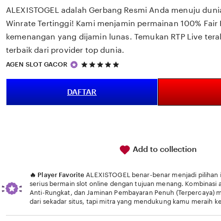
ALEXISTOGEL adalah Gerbang Resmi Anda menuju dun
Winrate Tertinggi! Kami menjamin permainan 100% Fair
kemenangan yang dijamin lunas. Temukan RTP Live tera
terbaik dari provider top dunia.
5
AGEN SLOT GACOR
out
of
5
DAFTAR
stars
Add to collection
🔥 Player Favorite
ALEXISTOGEL benar-benar menjadi pilihan id
serius bermain slot online dengan tujuan menang. Kombinasi a
Anti-Rungkat, dan Jaminan Pembayaran Penuh (Terpercaya) 
dari sekadar situs, tapi mitra yang mendukung kamu meraih 