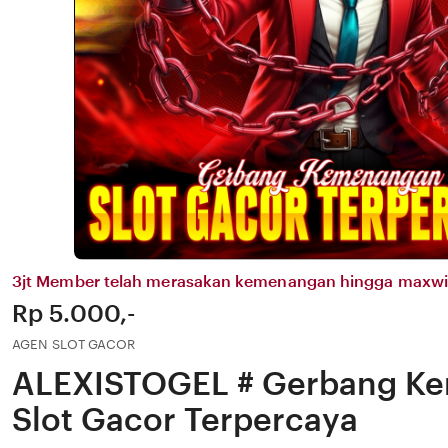
3jt Member telah merasakan kemenangan hingga maxw
Price:
Rp 5.000,-
AGEN SLOT GACOR
ALEXISTOGEL # Gerbang K
Slot Gacor Terpercaya