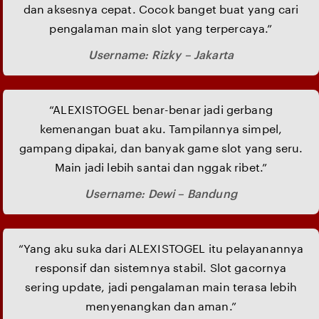
dan aksesnya cepat. Cocok banget buat yang cari
pengalaman main slot yang terpercaya.”
Username: Rizky – Jakarta
“ALEXISTOGEL benar-benar jadi gerbang
kemenangan buat aku. Tampilannya simpel,
gampang dipakai, dan banyak game slot yang seru.
Main jadi lebih santai dan nggak ribet.”
Username: Dewi – Bandung
“Yang aku suka dari ALEXISTOGEL itu pelayanannya
responsif dan sistemnya stabil. Slot gacornya
sering update, jadi pengalaman main terasa lebih
menyenangkan dan aman.”